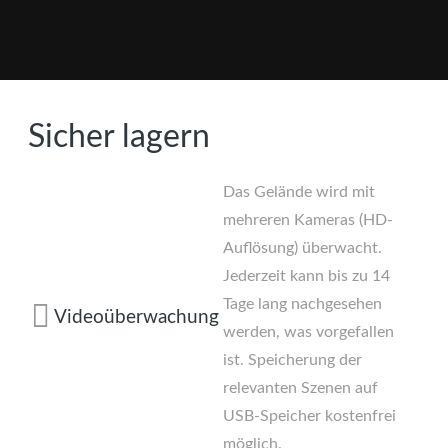
Sicher lagern
Das Gelände wird mit
mehreren Kameras (HD-
Auflösung) überwacht.
Jederzeit kann bis zu 14
Tage lang nachgesehen
Videoüberwachung
werden, was vorgefallen
ist. Speicherung der
relevanten Szenen auf
USB-Speicher kostenfrei
möglich.