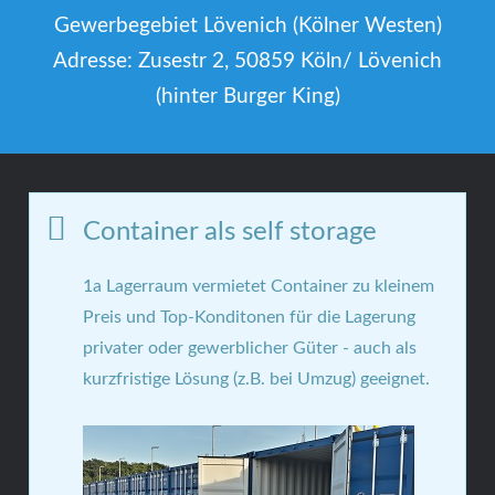
Gewerbegebiet Lövenich (Kölner Westen)
Adresse: Zusestr 2, 50859 Köln/ Lövenich
(hinter Burger King)
Container als self storage
1a Lagerraum vermietet Container zu kleinem
Preis und Top-Konditonen für die Lagerung
privater oder gewerblicher Güter - auch als
kurzfristige Lösung (z.B. bei Umzug) geeignet.