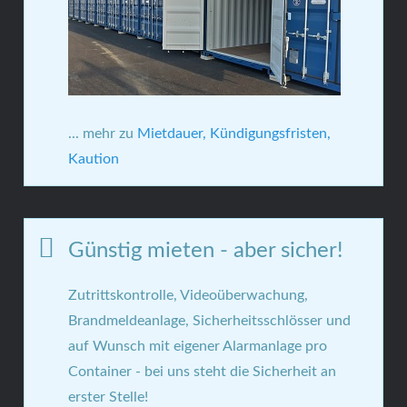
... mehr zu
Mietdauer, Kündigungsfristen,
Kaution
Günstig mieten - aber sicher!
Zutrittskontrolle, Videoüberwachung,
Brandmeldeanlage, Sicherheitsschlösser und
auf Wunsch mit eigener Alarmanlage pro
Container - bei uns steht die Sicherheit an
erster Stelle!