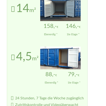
14
m²
158,-
146,-
€
€
Ebenerdig *
1te Etage *
4,5
m²
88,-
79,-
€
€
Ebenerdig *
1te Etage *
24 Stunden, 7 Tage die Woche zugänglich
Zutrittskontrolle und Videoüberwacht