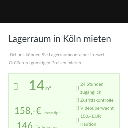
Lagerraum in Köln mieten
Bei uns können Sie Lagerraumcontainer in zwei
Größen zu günstigen Preisen mieten.
14
24 Stunden
m²
zugänglich
Zutrittskontrolle
Videoüberwacht
158,-€
Ebenerdig *
150,- EUR
146,-
Kaution
€
in der 1ten