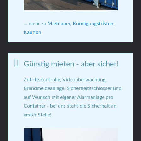
... mehr zu
Mietdauer, Kündigungsfristen,
Kaution
Günstig mieten - aber sicher!
Zutrittskontrolle, Videoüberwachung,
Brandmeldeanlage, Sicherheitsschlösser und
auf Wunsch mit eigener Alarmanlage pro
Container - bei uns steht die Sicherheit an
erster Stelle!