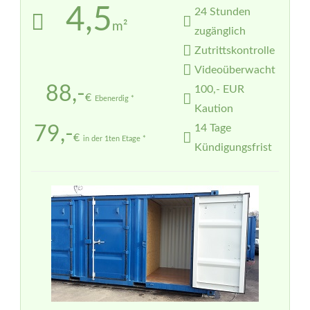
4,5
24 Stunden
m²
zugänglich
Zutrittskontrolle
Videoüberwacht
88,-
100,- EUR
€
Ebenerdig *
Kaution
14 Tage
79,-
€
in der 1ten Etage *
Kündigungsfrist