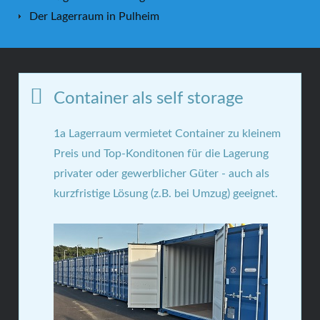
Der Lagerraum in Pulheim
Container als self storage
1a Lagerraum vermietet Container zu kleinem
Preis und Top-Konditonen für die Lagerung
privater oder gewerblicher Güter - auch als
kurzfristige Lösung (z.B. bei Umzug) geeignet.