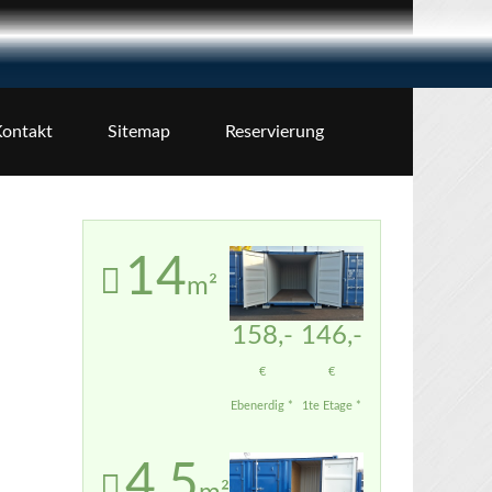
ontakt
Sitemap
Reservierung
14
m²
158,-
146,-
€
€
Ebenerdig *
1te Etage *
4,5