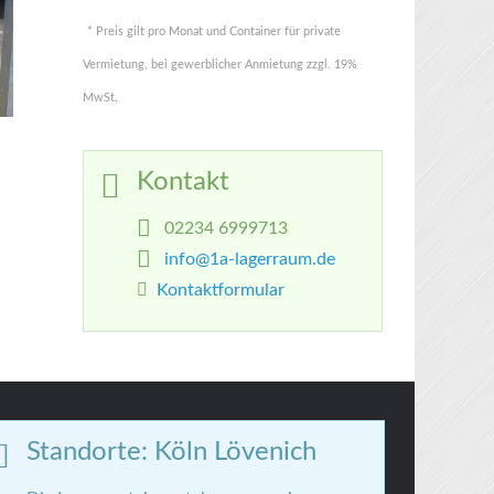
* Preis gilt pro Monat und Container für private
Vermietung, bei gewerblicher Anmietung zzgl. 19%
MwSt.
Kontakt
02234 6999713
info@1a-lagerraum.de
Kontaktformular
Standorte: Köln Lövenich