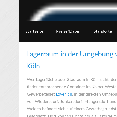
Startseite
Preise/Daten
Standorte
Lagerraum in der Umgebung 
Köln
Wer Lagerfläche oder Stauraum in Köln sicht, der
findet entsprechende Container im Kölner Weste
Gewerbegebiet
Lövenich
, in der direkten Umgeb
von Widdersdorf, Junkersdorf, Müngersdorf und
Weiden befindet sich auf einem Gewerbegrundst
Lagerplatz. Dort können Container als Lagerraum