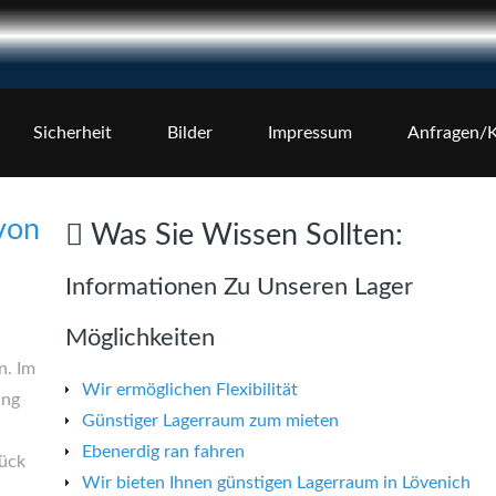
Sicherheit
Bilder
Impressum
Anfragen/K
von
Was
Sie
Wissen
Sollten:
Informationen Zu Unseren Lager
Möglichkeiten
n. Im
Wir ermöglichen Flexibilität
ung
Günstiger Lagerraum zum mieten
Ebenerdig ran fahren
ück
Wir bieten Ihnen günstigen Lagerraum in Lövenich