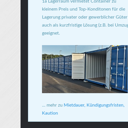
1a Lagerraum vermietet Container zu
kleinem Preis und Top-Konditonen für die
Lagerung privater oder gewerblicher Güter
auch als kurzfristige Lösung (z.B. bei Umzu
geeignet.
... mehr zu
Mietdauer, Kündigungsfristen,
Kaution