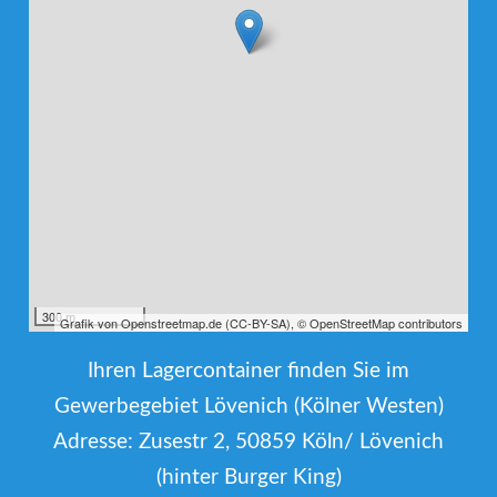
300 m
Grafik von
Openstreetmap.de
(
CC-BY-SA
),
© OpenStreetMap contributors
Ihren Lagercontainer finden Sie im
Gewerbegebiet Lövenich (Kölner Westen)
Adresse: Zusestr 2, 50859 Köln/ Lövenich
(hinter Burger King)