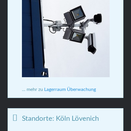
... mehr zu
Lagerraum Überwachung
Standorte: Köln Lövenich