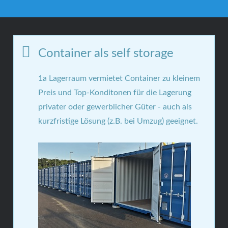
Container als self storage
1a Lagerraum vermietet Container zu kleinem
Preis und Top-Konditonen für die Lagerung
privater oder gewerblicher Güter - auch als
kurzfristige Lösung (z.B. bei Umzug) geeignet.