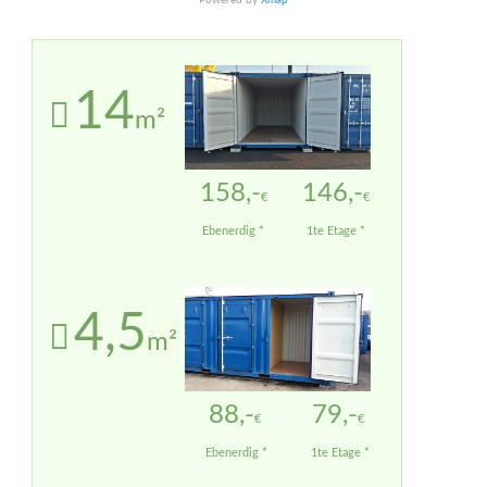
Powered by
Xmap
14
m²
158,-
146,-
€
€
Ebenerdig *
1te Etage *
4,5
m²
88,-
79,-
€
€
Ebenerdig *
1te Etage *